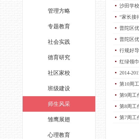
沙田学校
管理方略
“家长接
专题教育
普陀区
普陀区
社会实践
行规好导
德育研究
红绿领巾
社区家校
2014
第10周
班级建设
第9周工
师生风采
第8周工
第7周工
雏鹰展翅
心理教育