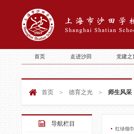
首页
走进沙田
党建之
首页
德育之光
师生风采
>
>
导航栏目
红绿领