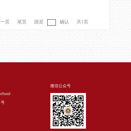
下一页
尾页
跳至
确认
共1页
微信公众号
School
1号